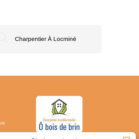
Charpentier À Locminé
Ch
ure
s