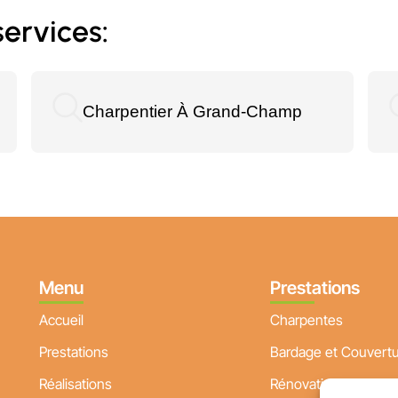
ervices:
Charpentier À Grand-Champ
Menu
Prestations
Accueil
Charpentes
Prestations
Bardage et Couvert
Réalisations
Rénovation plancher