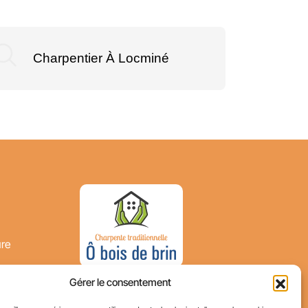
Charpentier À Locminé
Ch
ure
s
Gérer le consentement
ieur