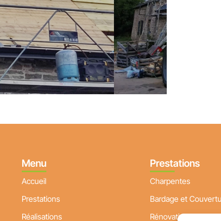
Menu
Prestations
Accueil
Charpentes
Prestations
Bardage et Couvert
Réalisations
Rénovation plancher