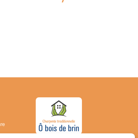
ure
s