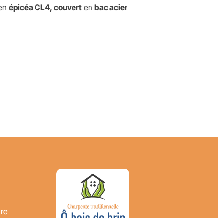
 en
épicéa CL4,
couvert
en
bac acier
ure