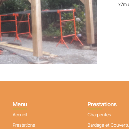
x7m
Menu
Prestations
Accueil
Charpentes
Prestations
Bardage et Couvert